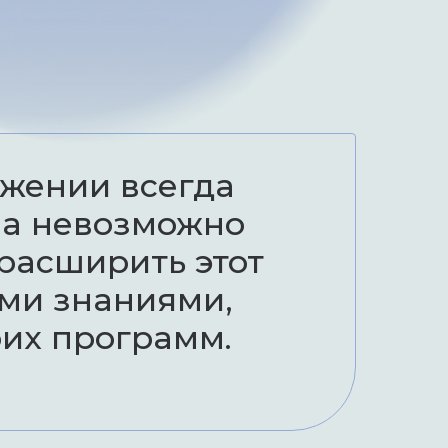
ожении всегда
сна невозможно
расширить этот
ами знаниями,
их программ.