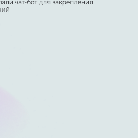
лали чат-бот для закрепления
ний