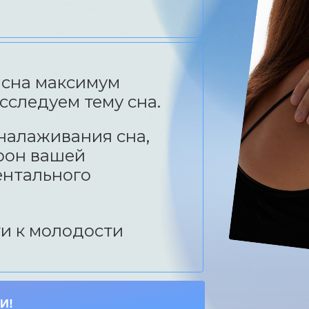
т сна максимум
сследуем тему сна.
налаживания сна,
орон вашей
ентального
ти к молодости
И!